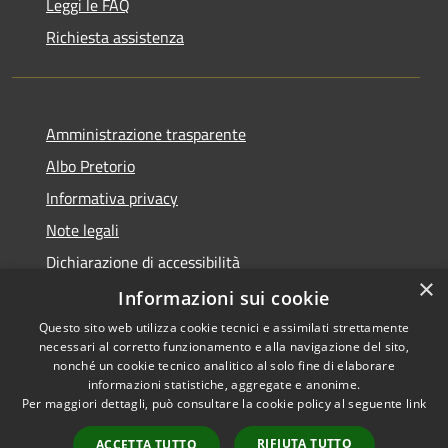
Leggi le FAQ
Richiesta assistenza
Amministrazione trasparente
Albo Pretorio
Informativa privacy
Note legali
Dichiarazione di accessibilità
×
Dichiarazione di accessibilità dal 2025
Informazioni sui cookie
Questo sito web utilizza cookie tecnici e assimilati strettamente
necessari al corretto funzionamento e alla navigazione del sito,
nonché un cookie tecnico analitico al solo fine di elaborare
informazioni statistiche, aggregate e anonime.
RSS
Copyright © 2026 • Comune di
Per maggiori dettagli, può consultare la cookie policy al seguente
link
Accessibilità
Gessate • Powered by
Privacy
Municipium
Accesso
•
RIFIUTA TUTTO
ACCETTA TUTTO