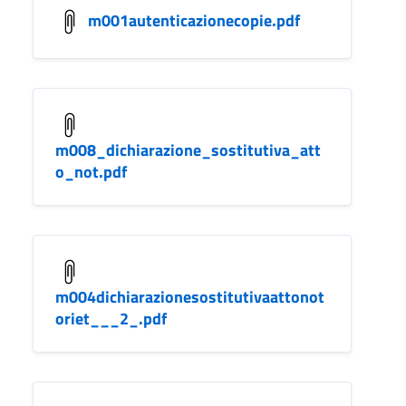
m001autenticazionecopie.pdf
m008_dichiarazione_sostitutiva_att
o_not.pdf
m004dichiarazionesostitutivaattonot
oriet___2_.pdf