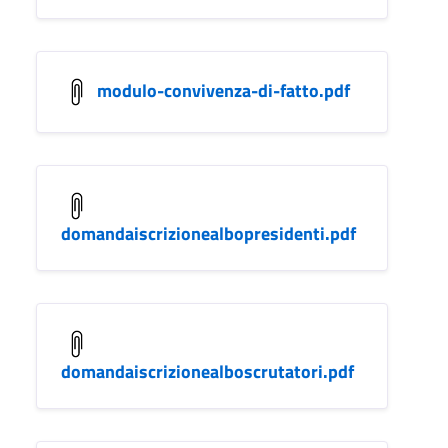
modulo-convivenza-di-fatto.pdf
domandaiscrizionealbopresidenti.pdf
domandaiscrizionealboscrutatori.pdf