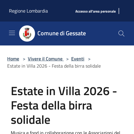
Salta al contenuto principale
|
Regione Lombardia
Accesso all'area personale
Comune di Gessate
Home
>
Vivere il Comune
>
Eventi
>
Estate in Villa 2026 - Festa della birra solidale
Estate in Villa 2026 -
Festa della birra
solidale
Musica e food in collaborazione con le Associazioni del