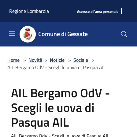
Salta al contenuto principale
|
Regione Lombardia
Accesso all'area personale
Comune di Gessate
Home
>
Novità
>
Notizie
>
Sociale
>
AIL Bergamo OdV - Scegli le uova di Pasqua AIL
AIL Bergamo OdV -
Scegli le uova di
Pasqua AIL
AIL Bergamo OdV - Scegli le uova di Pasqua AIL