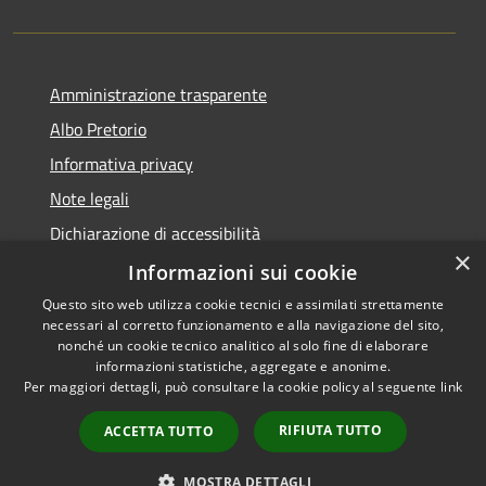
Amministrazione trasparente
Albo Pretorio
Informativa privacy
Note legali
Dichiarazione di accessibilità
×
Dichiarazione di accessibilità dal 2025
Informazioni sui cookie
Questo sito web utilizza cookie tecnici e assimilati strettamente
necessari al corretto funzionamento e alla navigazione del sito,
nonché un cookie tecnico analitico al solo fine di elaborare
informazioni statistiche, aggregate e anonime.
RSS
Copyright © 2026 • Comune di
Per maggiori dettagli, può consultare la cookie policy al seguente
link
Accessibilità
Gessate • Powered by
Privacy
Municipium
Accesso
•
RIFIUTA TUTTO
ACCETTA TUTTO
Cookie
redazione
Mappa del sito
MOSTRA DETTAGLI