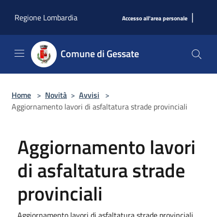
Salta al contenuto principale
|
Regione Lombardia
Accesso all'area personale
Comune di Gessate
Home
>
Novità
>
Avvisi
>
Aggiornamento lavori di asfaltatura strade provinciali
Aggiornamento lavori
di asfaltatura strade
provinciali
Aggiornamento lavori di asfaltatura strade provinciali