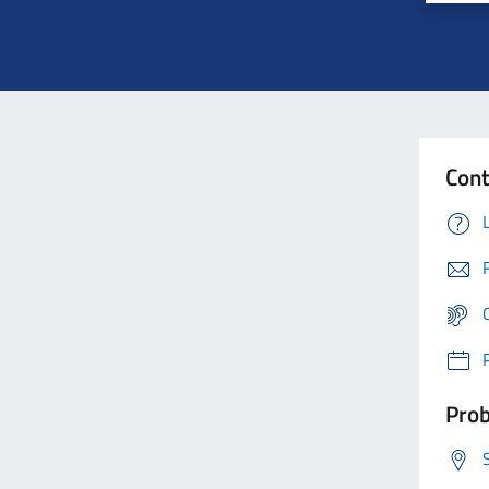
Cont
Prob