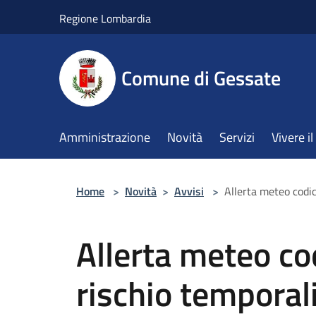
Salta al contenuto principale
Regione Lombardia
Comune di Gessate
Amministrazione
Novità
Servizi
Vivere 
Home
>
Novità
>
Avvisi
>
Allerta meteo codi
Allerta meteo cod
rischio temporali