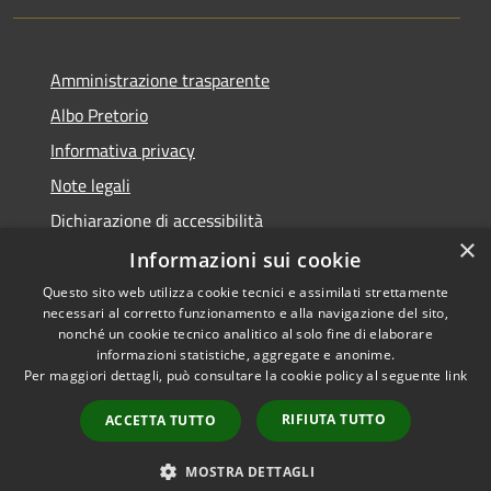
Amministrazione trasparente
Albo Pretorio
Informativa privacy
Note legali
Dichiarazione di accessibilità
×
Dichiarazione di accessibilità dal 2025
Informazioni sui cookie
Questo sito web utilizza cookie tecnici e assimilati strettamente
necessari al corretto funzionamento e alla navigazione del sito,
nonché un cookie tecnico analitico al solo fine di elaborare
informazioni statistiche, aggregate e anonime.
RSS
Copyright © 2026 • Comune di
Per maggiori dettagli, può consultare la cookie policy al seguente
link
Accessibilità
Gessate • Powered by
Privacy
Municipium
Accesso
•
RIFIUTA TUTTO
ACCETTA TUTTO
Cookie
redazione
Mappa del sito
MOSTRA DETTAGLI