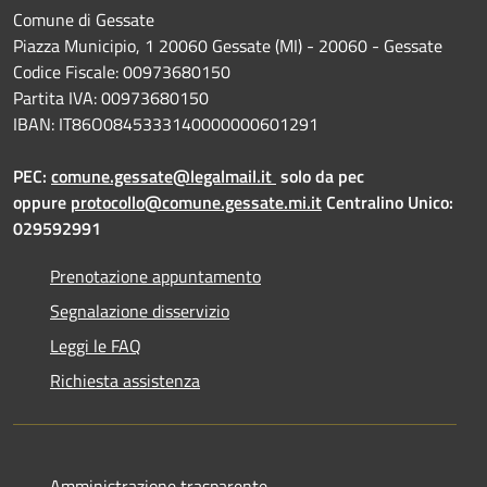
Comune di Gessate
Piazza Municipio, 1 20060 Gessate (MI) - 20060 - Gessate
Codice Fiscale: 00973680150
Partita IVA: 00973680150
IBAN: IT86O0845333140000000601291
PEC:
comune.gessate@legalmail.it
solo da pec
oppure
protocollo@comune.gessate.mi.it
Centralino Unico:
029592991
Prenotazione appuntamento
Segnalazione disservizio
Leggi le FAQ
Richiesta assistenza
Amministrazione trasparente