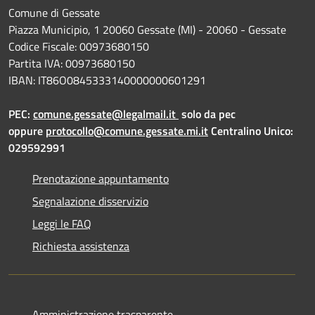
Comune di Gessate
Piazza Municipio, 1 20060 Gessate (MI) - 20060 - Gessate
Codice Fiscale: 00973680150
Partita IVA: 00973680150
IBAN: IT86O0845333140000000601291
PEC:
comune.gessate@legalmail.it
solo da pec
oppure
protocollo@comune.gessate.mi.it
Centralino Unico:
029592991
Prenotazione appuntamento
Segnalazione disservizio
Leggi le FAQ
Richiesta assistenza
Amministrazione trasparente