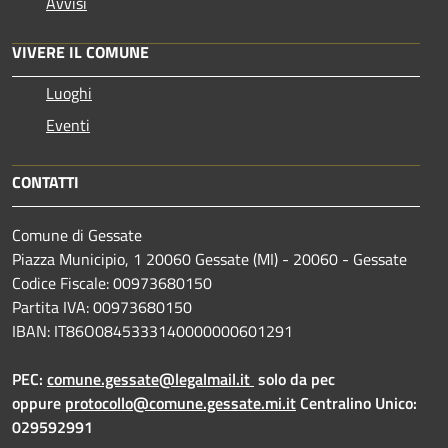
Avvisi
VIVERE IL COMUNE
Luoghi
Eventi
CONTATTI
Comune di Gessate
Piazza Municipio, 1 20060 Gessate (MI) - 20060 - Gessate
Codice Fiscale: 00973680150
Partita IVA: 00973680150
IBAN: IT86O0845333140000000601291
PEC:
comune.gessate@legalmail.it
solo da pec
oppure
protocollo@comune.gessate.mi.it
Centralino Unico:
029592991