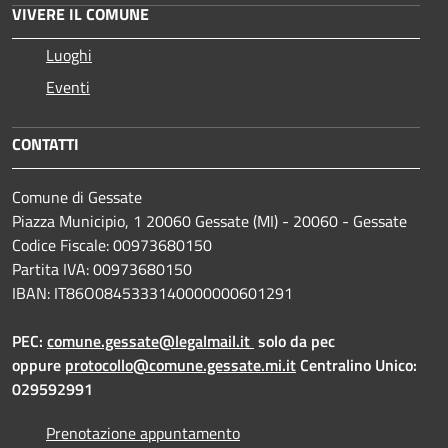
VIVERE IL COMUNE
Luoghi
Eventi
CONTATTI
Comune di Gessate
Piazza Municipio, 1 20060 Gessate (MI) - 20060 - Gessate
Codice Fiscale: 00973680150
Partita IVA: 00973680150
IBAN: IT86O0845333140000000601291
PEC:
comune.gessate@legalmail.it
solo da pec
oppure
protocollo@comune.gessate.mi.it
Centralino Unico:
029592991
Prenotazione appuntamento