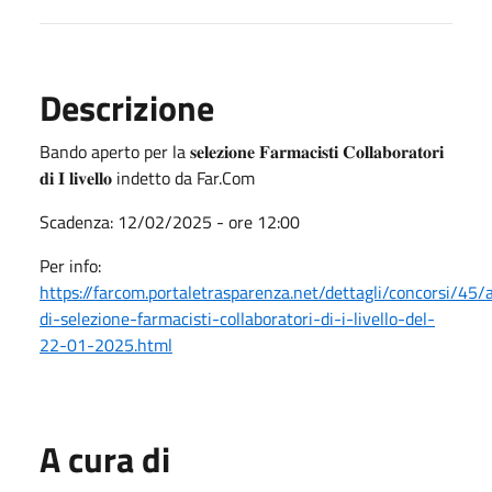
Descrizione
Bando aperto per la 𝐬𝐞𝐥𝐞𝐳𝐢𝐨𝐧𝐞 𝐅𝐚𝐫𝐦𝐚𝐜𝐢𝐬𝐭𝐢 𝐂𝐨𝐥𝐥𝐚𝐛𝐨𝐫𝐚𝐭𝐨𝐫𝐢
𝐝𝐢 𝐈 𝐥𝐢𝐯𝐞𝐥𝐥𝐨 indetto da Far.Com
Scadenza: 12/02/2025 - ore 12:00
Per info:
https://farcom.portaletrasparenza.net/dettagli/concorsi/45/
di-selezione-farmacisti-collaboratori-di-i-livello-del-
22-01-2025.html
A cura di