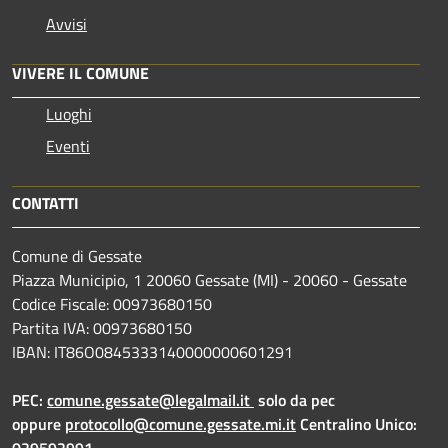
Avvisi
VIVERE IL COMUNE
Luoghi
Eventi
CONTATTI
Comune di Gessate
Piazza Municipio, 1 20060 Gessate (MI) - 20060 - Gessate
Codice Fiscale: 00973680150
Partita IVA: 00973680150
IBAN: IT86O0845333140000000601291
PEC:
comune.gessate@legalmail.it
solo da pec
oppure
protocollo@comune.gessate.mi.it
Centralino Unico:
029592991