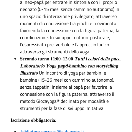
ai neo-papà per entrare in sintonia con il proprio
neonato (0-15 mesi senza cammino autonomo) in
uno spazio di interazione privilegiato, attraverso
momenti di condivisione tra giochi e movimento
favorendo la connessione con la figura paterna, la
coordinazione, lo sviluppo motorio-posturale,
l'espressività pre-verbale e l'approccio ludico
attraverso gli strumenti dello yoga.
𝐒𝐞𝐜𝐨𝐧𝐝𝐨 𝐭𝐮𝐫𝐧𝐨 𝟏𝟏:𝟎𝟎-𝟏𝟐:𝟎𝟎
𝐓𝐮𝐭𝐭𝐢 𝐢 𝐜𝐨𝐥𝐨𝐫𝐢 𝐝𝐞𝐥𝐥𝐚 𝐩𝐚𝐜𝐞.
𝐋𝐚𝐛𝐨𝐫𝐚𝐭𝐨𝐫𝐢𝐨 𝐘𝐨𝐠𝐚
𝐩𝐚𝐩à-
𝐛𝐚𝐦𝐛𝐢𝐧𝐨 𝐜𝐨𝐧 𝐬𝐭𝐨𝐫𝐲𝐭𝐞𝐥𝐥𝐢𝐧𝐠
𝐢𝐥𝐥𝐮𝐬𝐭𝐫𝐚𝐭𝐨
Un incontro di yoga per bambini e
bambine (15-36 mesi con cammino autonomo),
senza tappetini insieme ai papà per favorire la
connessione con la figura paterna, attraverso il
metodo Giocayoga® declinato per modalità e
strumenti per la fase di sviluppo imitativa.
𝐈𝐬𝐜𝐫𝐢𝐳𝐢𝐨𝐧𝐞 𝐨𝐛𝐛𝐥𝐢𝐠𝐚𝐭𝐨𝐫𝐢𝐚:
biblioteca.gessate@cubinrete.it