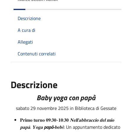
Descrizione
A cura di
Allegati
Contenuti correlati
Descrizione
Baby yoga con papà
sabato 29 novembre 2025 in Biblioteca di Gessate
𝐏𝐫𝐢𝐦𝐨 𝐭𝐮𝐫𝐧𝐨 𝟎𝟗:𝟑𝟎-𝟏𝟎:𝟑𝟎
𝐍𝐞𝐥𝐥'𝐚𝐛𝐛𝐫𝐚𝐜𝐜𝐢𝐨 𝐝𝐞𝐥 𝐦𝐢𝐨
𝐩𝐚𝐩𝐚̀. 𝐘𝐨𝐠𝐚
papà-
𝐛𝐞𝐛è.
Un appuntamento dedicato