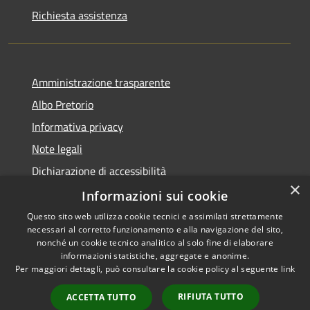
Richiesta assistenza
Amministrazione trasparente
Albo Pretorio
Informativa privacy
Note legali
Dichiarazione di accessibilità
×
Dichiarazione di accessibilità dal 2025
Informazioni sui cookie
Questo sito web utilizza cookie tecnici e assimilati strettamente
necessari al corretto funzionamento e alla navigazione del sito,
nonché un cookie tecnico analitico al solo fine di elaborare
informazioni statistiche, aggregate e anonime.
RSS
Copyright © 2026 • Comune di
Per maggiori dettagli, può consultare la cookie policy al seguente
link
Accessibilità
Gessate • Powered by
Privacy
Municipium
Accesso
•
RIFIUTA TUTTO
ACCETTA TUTTO