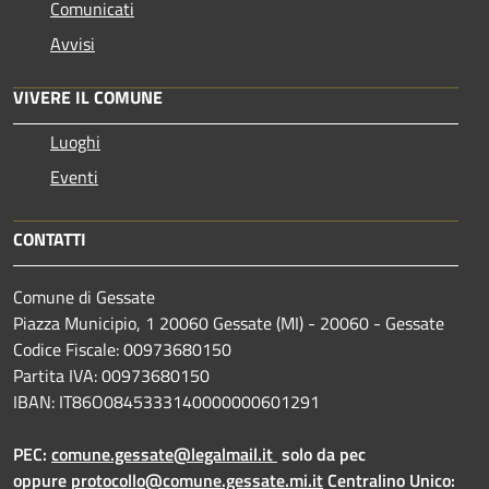
Comunicati
Avvisi
VIVERE IL COMUNE
Luoghi
Eventi
CONTATTI
Comune di Gessate
Piazza Municipio, 1 20060 Gessate (MI) - 20060 - Gessate
Codice Fiscale: 00973680150
Partita IVA: 00973680150
IBAN: IT86O0845333140000000601291
PEC:
comune.gessate@legalmail.it
solo da pec
oppure
protocollo@comune.gessate.mi.it
Centralino Unico: