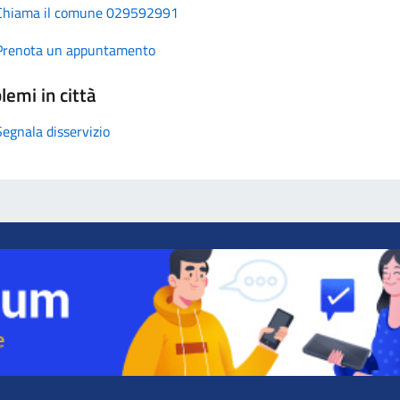
Chiama il comune 029592991
Prenota un appuntamento
lemi in città
Segnala disservizio