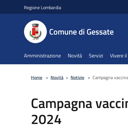
Salta al contenuto principale
Regione Lombardia
Comune di Gessate
Amministrazione
Novità
Servizi
Vivere 
Home
>
Novità
>
Notizie
>
Campagna vaccina
Campagna vaccin
2024