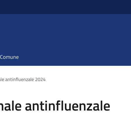
il Comune
le antinfluenzale 2024
ale antinfluenzale