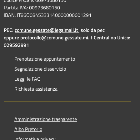
Codice Fiscale: 00973680150
Partita IVA: 00973680150
IBAN: IT86O0845333140000000601291
PEC:
comune.gessate@legalmail.it
solo da pec
oppure
protocollo@comune.gessate.mi.it
Centralino Unico:
029592991
Prenotazione appuntamento
Segnalazione disservizio
Leggi le FAQ
Richiesta assistenza
Amministrazione trasparente
Albo Pretorio
Informativa privacy