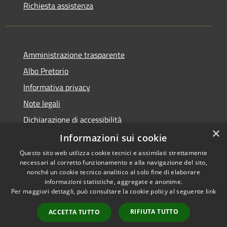
Richiesta assistenza
Amministrazione trasparente
Albo Pretorio
Informativa privacy
Note legali
Dichiarazione di accessibilità
×
Dichiarazione di accessibilità dal 2025
Informazioni sui cookie
Questo sito web utilizza cookie tecnici e assimilati strettamente
necessari al corretto funzionamento e alla navigazione del sito,
nonché un cookie tecnico analitico al solo fine di elaborare
informazioni statistiche, aggregate e anonime.
RSS
Copyright © 2026 • Comune di
Per maggiori dettagli, può consultare la cookie policy al seguente
link
Accessibilità
Gessate • Powered by
Privacy
Municipium
Accesso
•
RIFIUTA TUTTO
ACCETTA TUTTO
Cookie
redazione