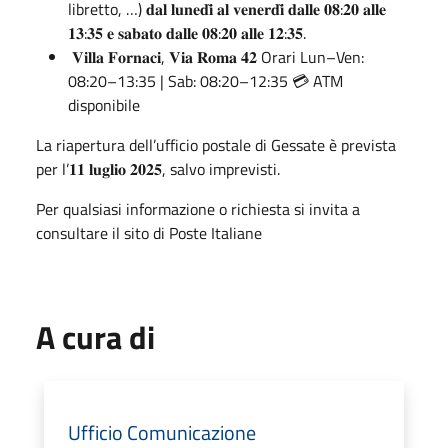
libretto, …) 𝐝𝐚𝐥 𝐥𝐮𝐧𝐞𝐝𝐢̀ 𝐚𝐥 𝐯𝐞𝐧𝐞𝐫𝐝𝐢̀ 𝐝𝐚𝐥𝐥𝐞 𝟎𝟖:𝟐𝟎 𝐚𝐥𝐥𝐞
𝟏𝟑:𝟑𝟓 𝐞 𝐬𝐚𝐛𝐚𝐭𝐨 𝐝𝐚𝐥𝐥𝐞 𝟎𝟖:𝟐𝟎 𝐚𝐥𝐥𝐞 𝟏𝟐:𝟑𝟓.
𝐕𝐢𝐥𝐥𝐚 𝐅𝐨𝐫𝐧𝐚𝐜𝐢, 𝐕𝐢𝐚 𝐑𝐨𝐦𝐚 𝟒𝟐 Orari Lun–Ven:
08:20–13:35 | Sab: 08:20–12:35 💳 ATM
disponibile
La riapertura dell’ufficio postale di Gessate è prevista
per l’𝟏𝟏 𝐥𝐮𝐠𝐥𝐢𝐨 𝟐𝟎𝟐𝟓, salvo imprevisti.
Per qualsiasi informazione o richiesta si invita a
consultare il sito di Poste Italiane
A cura di
Ufficio Comunicazione