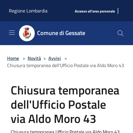
Salta al contenuto principale
|
Regione Lombardia
Accesso all'area personale
Comune di Gessate
Home
>
Novità
>
Avvisi
>
Chiusura temporanea dell'Ufficio Postale via Aldo Moro 43
Chiusura temporanea
dell'Ufficio Postale
via Aldo Moro 43
Chiusura temporanea Ufficio Postale via Aldo Moro 43