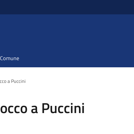
il Comune
cco a Puccini
occo a Puccini