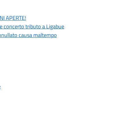
ONI APERTE!
 e concerto tributo a Ligabue
 annullato causa maltempo
e