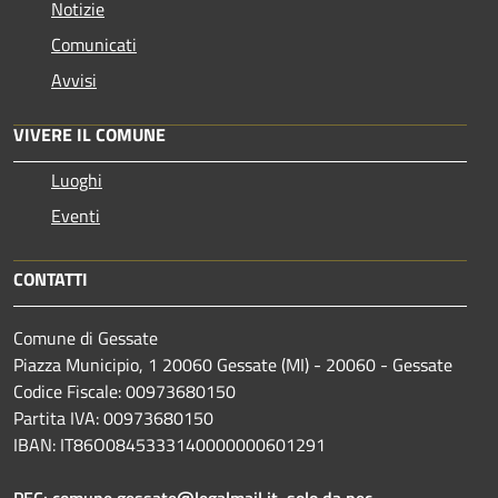
Notizie
Comunicati
Avvisi
VIVERE IL COMUNE
Luoghi
Eventi
CONTATTI
Comune di Gessate
Piazza Municipio, 1 20060 Gessate (MI) - 20060 - Gessate
Codice Fiscale: 00973680150
Partita IVA: 00973680150
IBAN: IT86O0845333140000000601291
PEC:
comune.gessate@legalmail.it
solo da pec