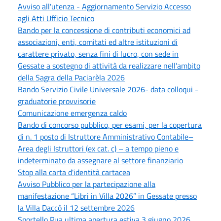
Avviso all'utenza - Aggiornamento Servizio Accesso
agli Atti Ufficio Tecnico
Bando per la concessione di contributi economici ad
associazioni, enti, comitati ed altre istituzioni di
carattere privato, senza fini di lucro, con sede in
Gessate a sostegno di attività da realizzare nell’ambito
della Sagra della Paciarèla 2026
Bando Servizio Civile Universale 2026- data colloqui -
graduatorie provvisorie
Comunicazione emergenza caldo
Bando di concorso pubblico, per esami, per la copertura
di n. 1 posto di Istruttore Amministrativo Contabile–
Area degli Istruttori (ex cat. c) – a tempo pieno e
indeterminato da assegnare al settore finanziario
Stop alla carta d'identità cartacea
Avviso Pubblico per la partecipazione alla
manifestazione “Libri in Villa 2026” in Gessate presso
la Villa Daccò il 12 settembre 2026
Sportello Pua ultima apertura estiva 3 giugno 2026