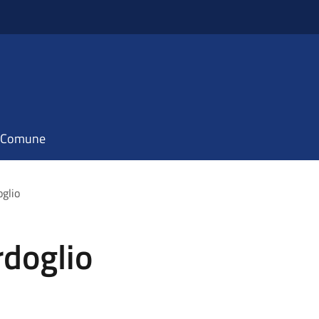
il Comune
oglio
rdoglio