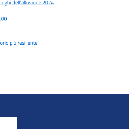
luoghi dell'alluvione 2024
.00
ritorio più resiliente!