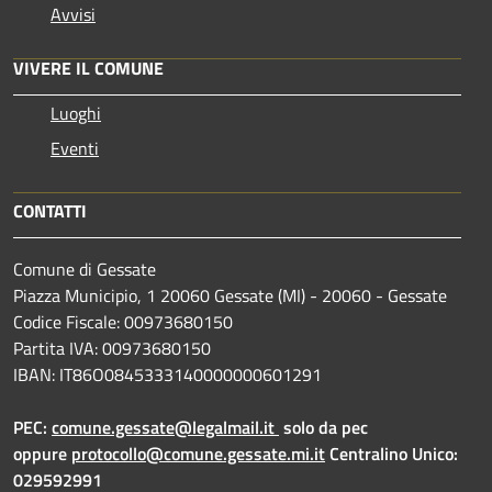
Avvisi
VIVERE IL COMUNE
Luoghi
Eventi
CONTATTI
Comune di Gessate
Piazza Municipio, 1 20060 Gessate (MI) - 20060 - Gessate
Codice Fiscale: 00973680150
Partita IVA: 00973680150
IBAN: IT86O0845333140000000601291
PEC:
comune.gessate@legalmail.it
solo da pec
oppure
protocollo@comune.gessate.mi.it
Centralino Unico:
029592991