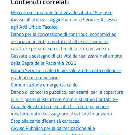
Contenuti correlati
Mercato settimanale festività di sabato 15 agosto
Avviso all'utenza - Aggiornamento Servizio Accesso
agli Atti Ufficio Tecnico
Bando per la concessione di contributi economici ad
associazioni, enti, comitati ed altre istituzioni di
carattere privato, senza fini di lucro, con sede in
Gessate a sostegno di attività da realizzare nell’ambito
della Sagra della Paciarèla 2026
Bando Servizio Civile Universale 2026- data colloqui -
graduatorie provvisorie
Comunicazione emergenza caldo
Bando di concorso pubblico, per esami, per la copertura
di n. 1 posto di Istruttore Amministrativo Contabile–
Area degli Istruttori (ex cat. c) – a tempo pieno e
indeterminato da assegnare al settore finanziario
Stop alla carta d'identità cartacea
Avviso Pubblico per la partecipazione alla