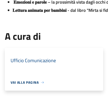
𝐄𝐦𝐨𝐳𝐢𝐨𝐧𝐢 𝐞 𝐩𝐚𝐫𝐨𝐥𝐞 – la prossimità vista dagli occ
𝐋𝐞𝐭𝐭𝐮𝐫𝐚 𝐚𝐧𝐢𝐦𝐚𝐭𝐚 𝐩𝐞𝐫 𝐛𝐚𝐦𝐛𝐢𝐧𝐢 - dal libro "Mi
A cura di
Ufficio Comunicazione
VAI ALLA PAGINA