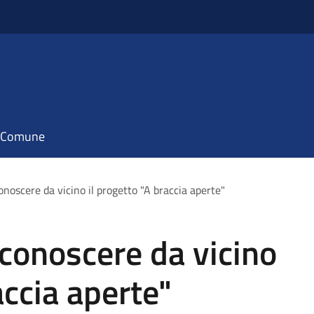
il Comune
onoscere da vicino il progetto "A braccia aperte"
 conoscere da vicino
accia aperte"