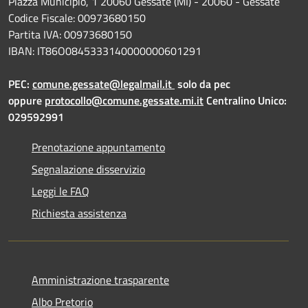
Piazza Municipio, 1 20060 Gessate (MI) - 20060 - Gessate
Codice Fiscale: 00973680150
Partita IVA: 00973680150
IBAN: IT86O0845333140000000601291
PEC:
comune.gessate@legalmail.it
solo da pec
oppure
protocollo@comune.gessate.mi.it
Centralino Unico:
029592991
Prenotazione appuntamento
Segnalazione disservizio
Leggi le FAQ
Richiesta assistenza
Amministrazione trasparente
Albo Pretorio