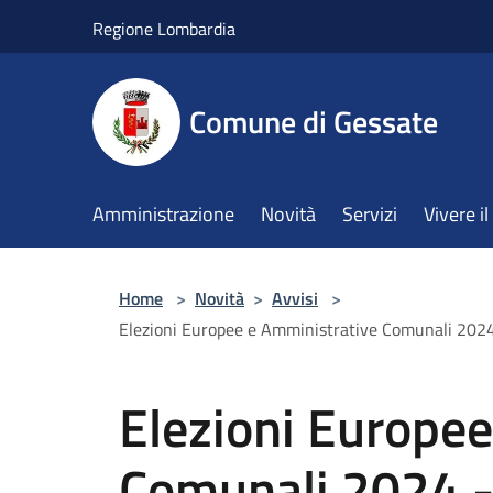
Salta al contenuto principale
Regione Lombardia
Comune di Gessate
Amministrazione
Novità
Servizi
Vivere 
Home
>
Novità
>
Avvisi
>
Elezioni Europee e Amministrative Comunali 2024 - 
Elezioni Europe
Comunali 2024 - 