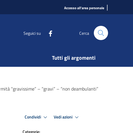
|
Accesso all'area personale
Seguici su
Cerca
Tutti gli argomenti
fermità “gravissime” – “gravi” – “non deambulanti”
Condividi
Vedi azioni
Categorie: