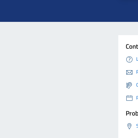
Cont
Prob