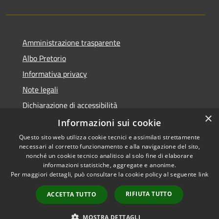
Amministrazione trasparente
Albo Pretorio
Informativa privacy
Note legali
Dichiarazione di accessibilità
×
Dichiarazione di accessibilità dal 2025
Informazioni sui cookie
Questo sito web utilizza cookie tecnici e assimilati strettamente
necessari al corretto funzionamento e alla navigazione del sito,
nonché un cookie tecnico analitico al solo fine di elaborare
informazioni statistiche, aggregate e anonime.
RSS
Copyright © 2026 • Comune di
Per maggiori dettagli, può consultare la cookie policy al seguente
link
Accessibilità
Gessate • Powered by
Privacy
Municipium
Accesso
•
RIFIUTA TUTTO
ACCETTA TUTTO
Cookie
redazione
Mappa del sito
MOSTRA DETTAGLI