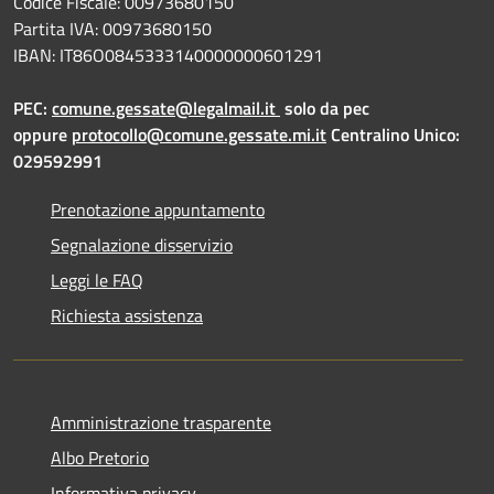
Codice Fiscale: 00973680150
Partita IVA: 00973680150
IBAN: IT86O0845333140000000601291
PEC:
comune.gessate@legalmail.it
solo da pec
oppure
protocollo@comune.gessate.mi.it
Centralino Unico:
029592991
Prenotazione appuntamento
Segnalazione disservizio
Leggi le FAQ
Richiesta assistenza
Amministrazione trasparente
Albo Pretorio
Informativa privacy