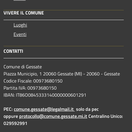
VIVERE IL COMUNE
Luoghi
Eventi
CONTATTI
Comune di Gessate
Piazza Municipio, 1 20060 Gessate (MI) - 20060 - Gessate
Codice Fiscale: 00973680150
Partita IVA: 00973680150
IBAN: IT86O0845333140000000601291
PEC:
comune.gessate@legalmail.it
solo da pec
oppure
protocollo@comune.gessate.mi.it
Centralino Unico:
029592991