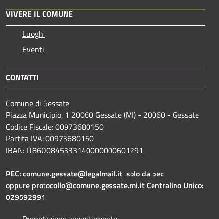
VIVERE IL COMUNE
Luoghi
Eventi
CONTATTI
Comune di Gessate
Piazza Municipio, 1 20060 Gessate (MI) - 20060 - Gessate
Codice Fiscale: 00973680150
Partita IVA: 00973680150
IBAN: IT86O0845333140000000601291
PEC:
comune.gessate@legalmail.it
solo da pec
oppure
protocollo@comune.gessate.mi.it
Centralino Unico:
029592991
Prenotazione appuntamento