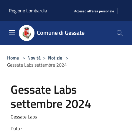
Salta al contenuto principale
|
Regione Lombardia
Accesso all'area personale
Comune di Gessate
Home
>
Novità
>
Notizie
>
Gessate Labs settembre 2024
Gessate Labs
settembre 2024
Gessate Labs
Data :