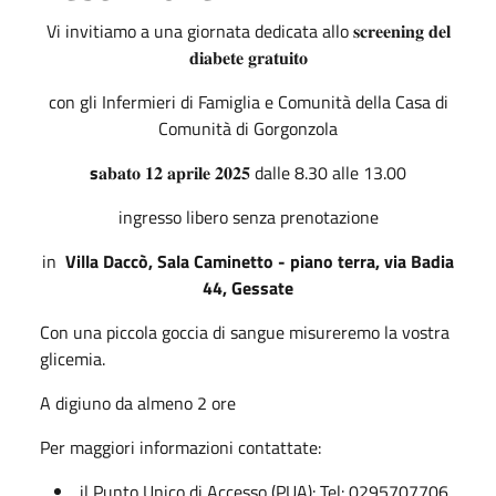
Vi invitiamo a una giornata dedicata allo 𝐬𝐜𝐫𝐞𝐞𝐧𝐢𝐧𝐠 𝐝𝐞𝐥
𝐝𝐢𝐚𝐛𝐞𝐭𝐞 𝐠𝐫𝐚𝐭𝐮𝐢𝐭𝐨
con gli Infermieri di Famiglia e Comunità della Casa di
Comunità di Gorgonzola
s
𝐚𝐛𝐚𝐭𝐨 𝟏𝟐 𝐚𝐩𝐫𝐢𝐥𝐞 𝟐𝟎𝟐𝟓 dalle 8.30 alle 13.00
ingresso libero senza prenotazione
in
Villa Daccò, Sala Caminetto - piano terra, via Badia
44, Gessate
Con una piccola goccia di sangue misureremo la vostra
glicemia.
A digiuno da almeno 2 ore
Per maggiori informazioni contattate:
il Punto Unico di Accesso (PUA): Tel: 0295707706