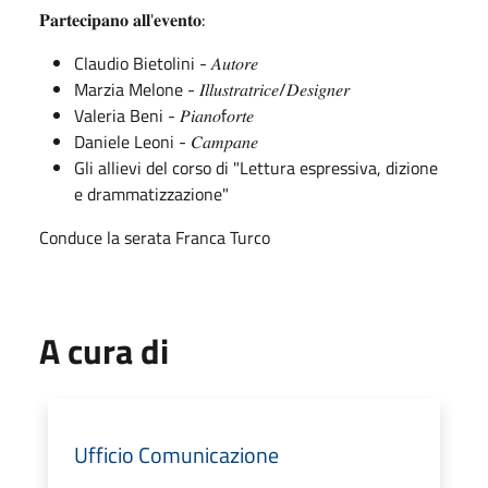
𝐏𝐚𝐫𝐭𝐞𝐜𝐢𝐩𝐚𝐧𝐨 𝐚𝐥𝐥'𝐞𝐯𝐞𝐧𝐭𝐨:
Claudio Bietolini - 𝐴𝑢𝑡𝑜𝑟𝑒
Marzia Melone - 𝐼𝑙𝑙𝑢𝑠𝑡𝑟𝑎𝑡𝑟𝑖𝑐𝑒/𝐷𝑒𝑠𝑖𝑔𝑛𝑒𝑟
Valeria Beni - 𝑃𝑖𝑎𝑛𝑜f𝑜𝑟𝑡𝑒
Daniele Leoni - 𝐶𝑎𝑚𝑝𝑎𝑛𝑒
Gli allievi del corso di "Lettura espressiva, dizione
e drammatizzazione"
Conduce la serata Franca Turco
A cura di
Ufficio Comunicazione