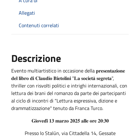
A cura di
Allegati
Contenuti correlati
Descrizione
Evento multiartistico in occasione della 𝐩𝐫𝐞𝐬𝐞𝐧𝐭𝐚𝐳𝐢𝐨𝐧𝐞
𝐝𝐞𝐥 𝐥𝐢𝐛𝐫𝐨 𝐝𝐢 𝐂𝐥𝐚𝐮𝐝𝐢𝐨 𝐁𝐢𝐞𝐭𝐨𝐥𝐢𝐧𝐢 "𝐋𝐚 𝐬𝐨𝐜𝐢𝐞𝐭𝐚̀ 𝐬𝐞𝐠𝐫𝐞𝐭𝐚",
thriller con risvolti politici e intrighi internazionali, con
lettura dei brani del romanzo da parte dei partecipanti
al ciclo di incontri di "Lettura espressiva, dizione e
drammatizzazione" tenuto da Franca Turco.
𝐆𝐢𝐨𝐯𝐞𝐝𝐢̀ 𝟏𝟑 𝐦𝐚𝐫𝐳𝐨 𝟐𝟎𝟐𝟓 𝐚𝐥𝐥𝐞 𝐨𝐫𝐞 𝟐𝟎:𝟑𝟎
Presso lo Stalún, via Cittadella 14, Gessate