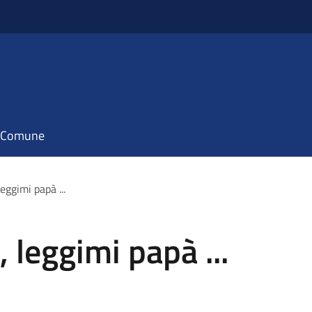
il Comune
ggimi papà ...
leggimi papà ...