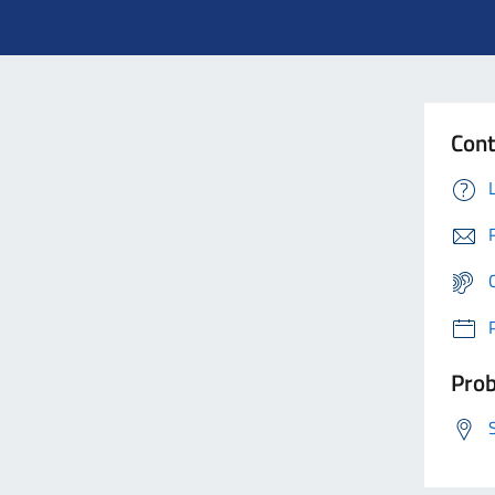
Cont
Prob