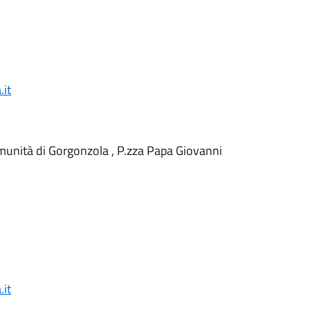
it
omunità di Gorgonzola , P.zza Papa Giovanni
it