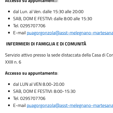
Accesso su appuntament
o:
dal Lun. al Ven. dalle 15:30 alle 20:00
SAB, DOM E FESTIVI: dalle 8:00 alle 15:30
Tel. 0295707706
E-mail
puagorgonzola@asst-melegnano-martesana.
INFERMIERI DI FAMIGLIA E DI COMUNITÀ
Servizio attivo presso la sede distaccata della Casa di C
XXIII n. 6
Accesso su appuntamento
:
dal LUN al VEN 8.00-20.00
SAB, DOM E FESTIVI: 8:00-15:30
Tel. 0295707706
E-mail
puagorgonzola@asst-melegnano-martesana.