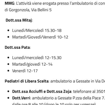
MMG
: L’attività viene erogata presso l’ambulatorio di co
di Gorgonzola, Via Bellini 5
Dott.ssa Mitaj
:
Lunedì/Mercoledì 15.30-18
Martedì/Giovedì/Venerdì 10-12
Dott.ssa Pata
:
Lunedì/mercoledì 12-15.30
Martedì/giovedì 12-14
Venerdì 12-17
Pediatri di Libera Scelta
: ambulatorio a Gessate in Via 
Dott.ssa Acciuffi e Dott.ssa Zoja
: telefonare al 350
Dott.Verri
: ambulatorio a Gessate P.zza della Pace 
dalle ore 8 alle 10 (dopo le 10 solo per urgenze)