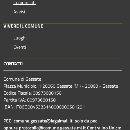
Comunicati
Avvisi
VIVERE IL COMUNE
Luoghi
Eventi
CONTATTI
Comune di Gessate
Piazza Municipio, 1 20060 Gessate (MI) - 20060 - Gessate
Codice Fiscale: 00973680150
Partita IVA: 00973680150
IBAN: IT86O0845333140000000601291
PEC:
comune.gessate@legalmail.it
solo da pec
oppure
protocollo@comune.gessate.mi.it
Centralino Unico: