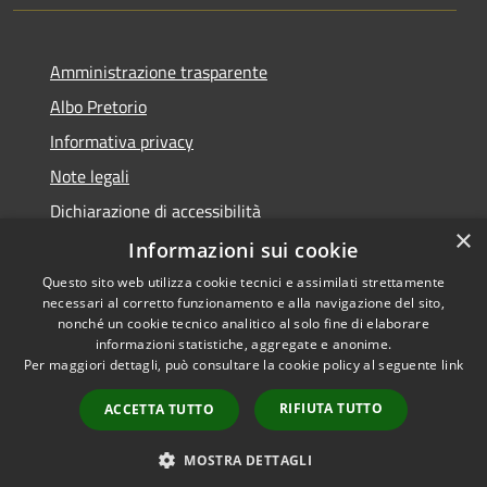
Amministrazione trasparente
Albo Pretorio
Informativa privacy
Note legali
Dichiarazione di accessibilità
×
Dichiarazione di accessibilità dal 2025
Informazioni sui cookie
Questo sito web utilizza cookie tecnici e assimilati strettamente
necessari al corretto funzionamento e alla navigazione del sito,
nonché un cookie tecnico analitico al solo fine di elaborare
informazioni statistiche, aggregate e anonime.
RSS
Copyright © 2026 • Comune di
Per maggiori dettagli, può consultare la cookie policy al seguente
link
Accessibilità
Gessate • Powered by
Privacy
Municipium
Accesso
•
RIFIUTA TUTTO
ACCETTA TUTTO
Cookie
redazione
Mappa del sito
MOSTRA DETTAGLI