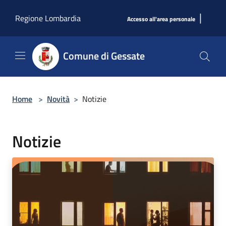
Salta al contenuto principale
|
Regione Lombardia
Accesso all'area personale
Comune di Gessate
Home
>
Novità
>
Notizie
Notizie