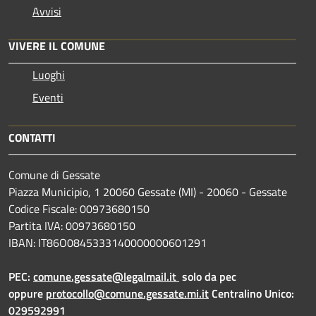
Avvisi
VIVERE IL COMUNE
Luoghi
Eventi
CONTATTI
Comune di Gessate
Piazza Municipio, 1 20060 Gessate (MI) - 20060 - Gessate
Codice Fiscale: 00973680150
Partita IVA: 00973680150
IBAN: IT86O0845333140000000601291
PEC:
comune.gessate@legalmail.it
solo da pec
oppure
protocollo@comune.gessate.mi.it
Centralino Unico:
029592991