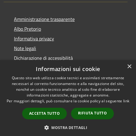
Amministrazione trasparente
Albo Pretorio
Informativa privacy
Note legali
Dichiarazione di accessibilità
×
Dichiarazione di accessibilità dal 2025
Informazioni sui cookie
Questo sito web utilizza cookie tecnici e assimilati strettamente
necessari al corretto funzionamento e alla navigazione del sito,
nonché un cookie tecnico analitico al solo fine di elaborare
informazioni statistiche, aggregate e anonime.
RSS
Copyright © 2026 • Comune di
Per maggiori dettagli, può consultare la cookie policy al seguente
link
Accessibilità
Gessate • Powered by
Privacy
Municipium
Accesso
•
RIFIUTA TUTTO
ACCETTA TUTTO
Cookie
redazione
Mappa del sito
MOSTRA DETTAGLI