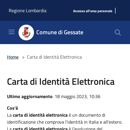
Salta al contenuto principale
|
Regione Lombardia
Accesso all'area personale
Comune di Gessate
Home
>
Carta di Identità Elettronica
Carta di Identità Elettronica
Ultimo aggiornamento
: 18 maggio 2023, 10:36
Cos’è
La
carta di identità elettronica
è un documento di
identificazione che comprova l’identità in Italia e all’estero.
La
carta di identità elettronica
è l’evoluzione del