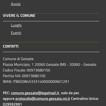
Avvisi
VIVERE IL COMUNE
Luoghi
Eventi
CONTATTI
Comune di Gessate
Piazza Municipio, 1 20060 Gessate (MI) - 20060 - Gessate
Codice Fiscale: 00973680150
Partita IVA: 00973680150
IBAN: IT86O0845333140000000601291
PEC:
comune.gessate@legalmail.it
solo da pec
oppure
protocollo@comune.gessate.mi.it
Centralino Unico:
029592991