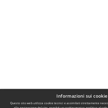
Informazioni sui cookie
Questo sito web utilizza cookie tecnici e assimilati strettamente nece
alla navigazione del sito, nonché un cookie tecnico analitico al solo