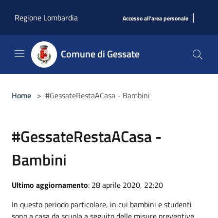
Salta al contenuto principale
|
Regione Lombardia
Accesso all'area personale
Comune di Gessate
Home
>
#GessateRestaACasa - Bambini
#GessateRestaACasa -
Bambini
Ultimo aggiornamento
: 28 aprile 2020, 22:20
In questo periodo particolare, in cui bambini e studenti
sono a casa da scuola a seguito delle misure preventive