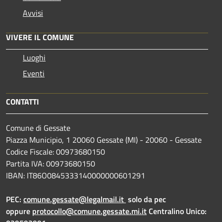
Avvisi
VIVERE IL COMUNE
Luoghi
Eventi
CONTATTI
Comune di Gessate
Piazza Municipio, 1 20060 Gessate (MI) - 20060 - Gessate
Codice Fiscale: 00973680150
Partita IVA: 00973680150
IBAN: IT86O0845333140000000601291
PEC:
comune.gessate@legalmail.it
solo da pec
oppure
protocollo@comune.gessate.mi.it
Centralino Unico: