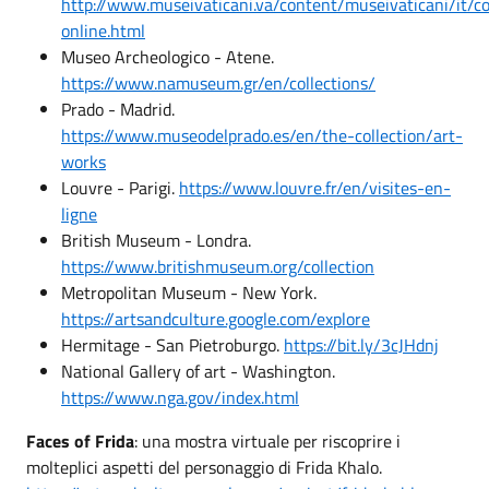
http://www.museivaticani.va/content/museivaticani/it/col
online.html
Museo Archeologico - Atene.
https://www.namuseum.gr/en/collections/
Prado - Madrid.
https://www.museodelprado.es/en/the-collection/art-
works
Louvre - Parigi.
https://www.louvre.fr/en/visites-en-
ligne
British Museum - Londra.
https://www.britishmuseum.org/collection
Metropolitan Museum - New York.
https://artsandculture.google.com/explore
Hermitage - San Pietroburgo.
https://bit.ly/3cJHdnj
National Gallery of art - Washington.
https://www.nga.gov/index.html
Faces of Frida
: una mostra virtuale per riscoprire i
molteplici aspetti del personaggio di Frida Khalo.