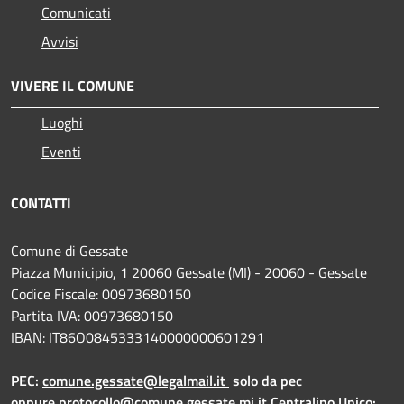
Comunicati
Avvisi
VIVERE IL COMUNE
Luoghi
Eventi
CONTATTI
Comune di Gessate
Piazza Municipio, 1 20060 Gessate (MI) - 20060 - Gessate
Codice Fiscale: 00973680150
Partita IVA: 00973680150
IBAN: IT86O0845333140000000601291
PEC:
comune.gessate@legalmail.it
solo da pec
oppure
protocollo@comune.gessate.mi.it
Centralino Unico: