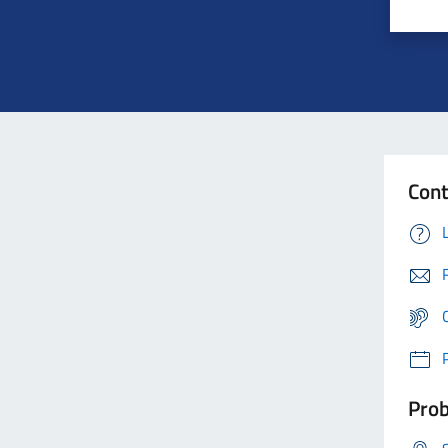
Cont
Prob