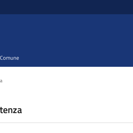
il Comune
za
stenza