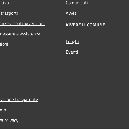
ativa
Comunicati
 trasporti
Avvisi
nanze e contravvenzioni
VIVERE IL COMUNE
enessere e assistenza
Luoghi
zioni
Eventi
azione trasparente
orio
va privacy