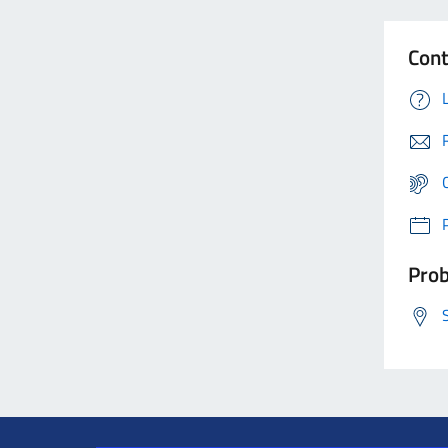
Cont
Prob