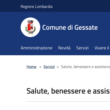
Salta al contenuto principale
Regione Lombardia
Comune di Gessate
Amministrazione
Novità
Servizi
Vivere 
Home
>
Servizi
>
Salute, benessere e assisten
Salute, benessere e assi