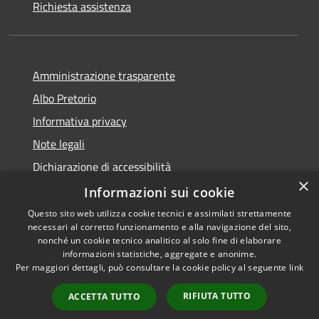
Richiesta assistenza
Amministrazione trasparente
Albo Pretorio
Informativa privacy
Note legali
Dichiarazione di accessibilità
×
Dichiarazione di accessibilità dal 2025
Informazioni sui cookie
Questo sito web utilizza cookie tecnici e assimilati strettamente
necessari al corretto funzionamento e alla navigazione del sito,
nonché un cookie tecnico analitico al solo fine di elaborare
informazioni statistiche, aggregate e anonime.
RSS
Copyright © 2026 • Comune di
Per maggiori dettagli, può consultare la cookie policy al seguente
link
Accessibilità
Gessate • Powered by
Privacy
Municipium
Accesso
•
RIFIUTA TUTTO
ACCETTA TUTTO
Cookie
redazione