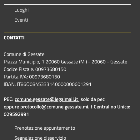
Luoghi
Eventi
CONTATTI
Comune di Gessate
Piazza Municipio, 1 20060 Gessate (MI) - 20060 - Gessate
Codice Fiscale: 00973680150
Partita IVA: 00973680150
IBAN: IT86O0845333140000000601291
PEC:
comune.gessate@legalmail.it
solo da pec
oppure
protocollo@comune.gessate.mi.it
Centralino Unico:
029592991
Prenotazione appuntamento
Segnalazione disservizio