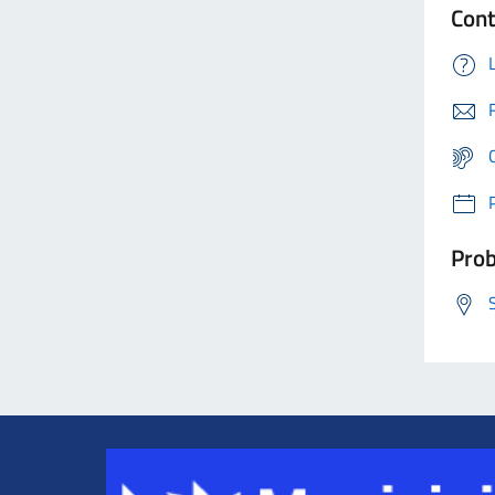
Cont
Prob