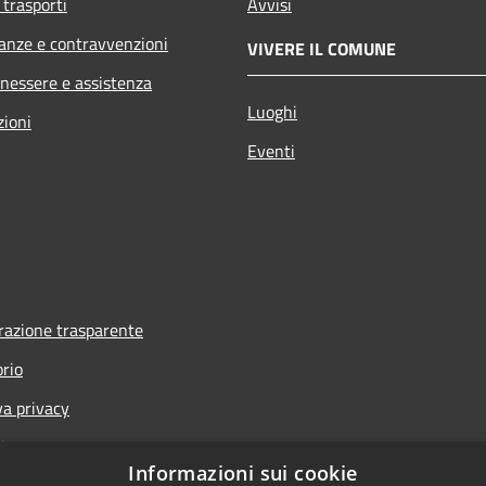
 trasporti
Avvisi
nanze e contravvenzioni
VIVERE IL COMUNE
enessere e assistenza
Luoghi
zioni
Eventi
azione trasparente
orio
va privacy
i
Informazioni sui cookie
one di accessibilità